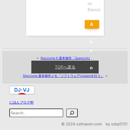
on
Basics)
A
m
a
z
«
Resolume 6 基本操作「Quepoints」
o
TOPへ戻る
n
Resolume 基本操作メモ「ソフトウェアUpdateを行う」
»
にほんブログ村
検
索
© 2024 szkhaven.com by szkp0151