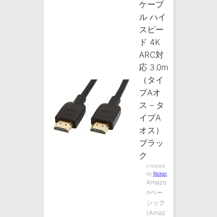
ケーブ
ル ハイ
スピー
ド 4K
ARC対
応 3.0m
（タイ
プAオ
ス – タ
イプA
オス）
ブラッ
ク
created
by
Rinker
Amazo
nベー
シック
(Amaz