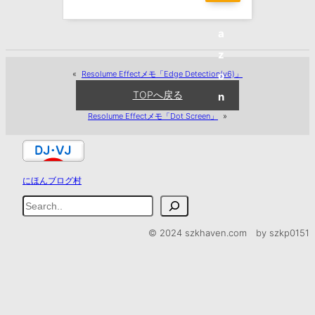
m
a
z
«
Resolume Effectメモ「Edge Detection(v6)」
o
TOPへ戻る
n
Resolume Effectメモ「Dot Screen」
»
にほんブログ村
検
索
© 2024 szkhaven.com by szkp0151