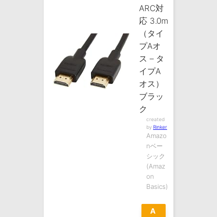
ARC対
応 3.0m
（タイ
プAオ
ス – タ
イプA
オス）
ブラッ
ク
created
by
Rinker
Amazo
nベー
シック
(Amaz
on
Basics)
A