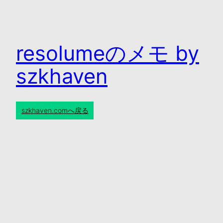
resolumeのメモ by
szkhaven
szkhaven.comへ戻る