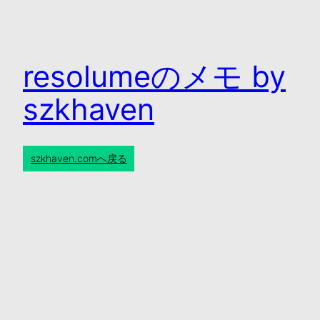
resolumeのメモ by
szkhaven
szkhaven.comへ戻る