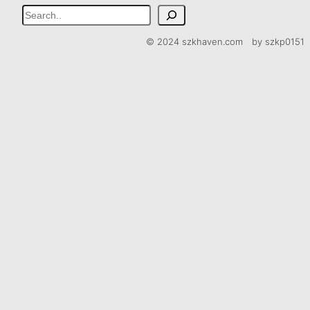
検
索
© 2024 szkhaven.com by szkp0151