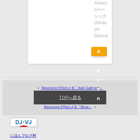
Amazo
nベー
シック
(Amaz
on
Basics)
A
m
a
z
«
Resolume Effectメモ「Add Subtract」
o
TOPへ戻る
n
Resolume Effectメモ「Blow」
»
にほんブログ村