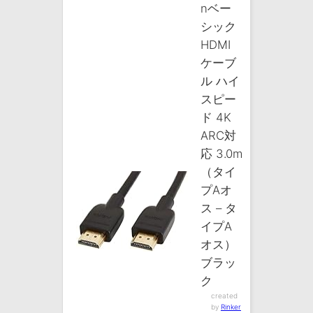
nベー
シック
HDMI
ケーブ
ル ハイ
スピー
ド 4K
ARC対
応 3.0m
（タイ
プAオ
ス – タ
イプA
オス）
ブラッ
ク
created
by
Rinker