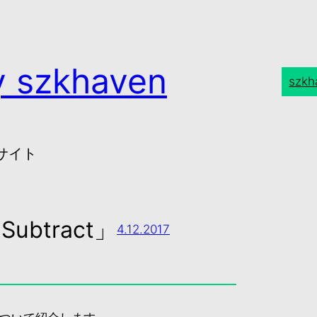
 szkhaven
szk
たサイト
Subtract」
4.12.2017