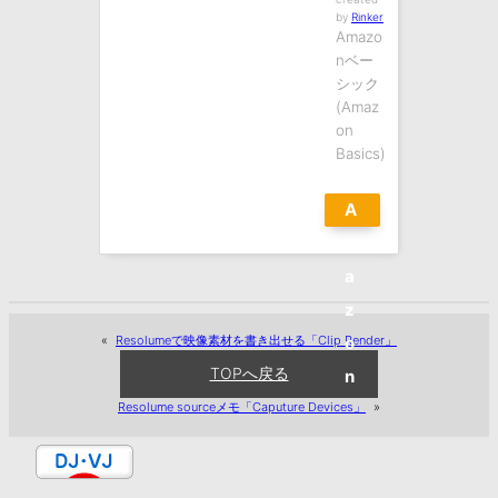
by
Rinker
Amazo
nベー
シック
(Amaz
on
Basics)
A
m
a
z
«
Resolumeで映像素材を書き出せる「Clip Render」
o
TOPへ戻る
n
Resolume sourceメモ「Caputure Devices」
»