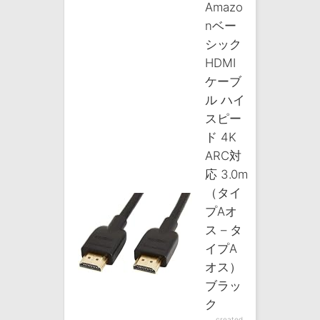
Amazo
nベー
シック
HDMI
ケーブ
ル ハイ
スピー
ド 4K
ARC対
応 3.0m
（タイ
プAオ
ス – タ
イプA
オス）
ブラッ
ク
created