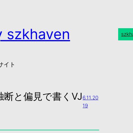
 szkhaven
szk
たサイト
独断と偏見で書くVJ
6.11.20
19