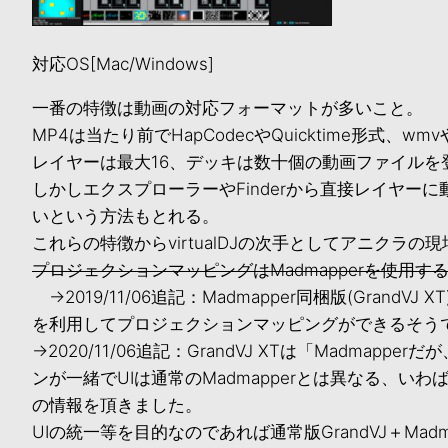
対応OS[Mac/Windows]
一番の特徴は動画の対応フォーマットが多いこと。
MP4は当たり前でHapCodecやQuicktime形式、w
レイヤーは最大16、デッキは数十個の動画ファイルを
しかしエクスプローラーやFinderから直接レイヤー
いという方法もとれる。
これらの特徴からvirtualDJの次手としてアニクラ
プロジェクションマッピングはMadmapperを使用す
→2019/11/06追記：Madmapper同梱版(GrandVJ 
を利用してプロジェクションマッピングができるそう
→2020/11/06追記：GrandVJ XTは「Madmapp
ンが一緒でUIは通常のMadmapperとは異なる、いわばGra
の情報を頂きました。
UIの統一等を目的なのであれば通常版GrandVJ＋Ma