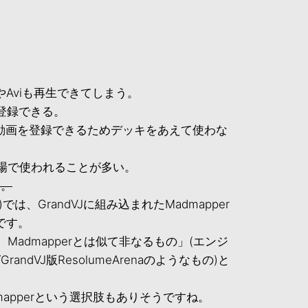
mvやAviも再生できてしまう。
登録できる。
に動画を登録できるためデッキをあえて使わな
の現場で使われることが多い。
る。
XT)では、GrandVJに組み込まれたMadmapper
です。
erだが、Madmapperとは似て非なるもの」(エンジ
ndVJ版ResolumeArenaのようなもの)と
dmapperという選択肢もありそうですね。