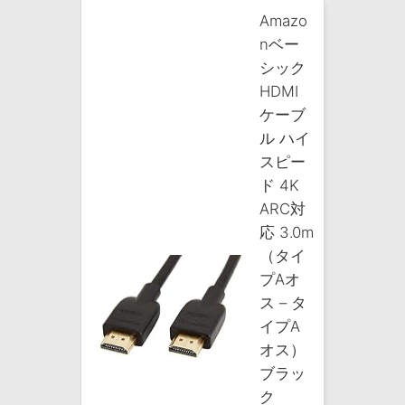
Amazo
nベー
シック
HDMI
ケーブ
ル ハイ
スピー
ド 4K
ARC対
応 3.0m
（タイ
プAオ
ス – タ
イプA
オス）
ブラッ
ク