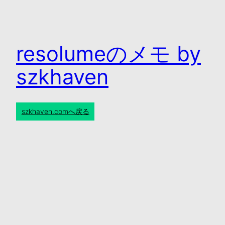
resolumeのメモ by
szkhaven
szkhaven.comへ戻る