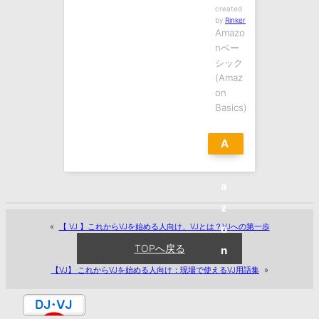
created
by
Rinker
Amazo
nベー
シック
(Amaz
on
Basics)
A
m
a
z
«
【 VJ 】これからVJを始める人向け、VJとは？VJへの第一歩
o
TOPへ戻る
n
【VJ】 これからVJを始める人向け：現場で使えるVJ用語集
»