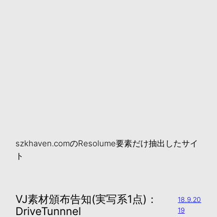
szkhaven.comのResolume要素だけ抽出したサイ
ト
VJ素材頒布告知(実写系1点)：
18.9.20
DriveTunnnel
19