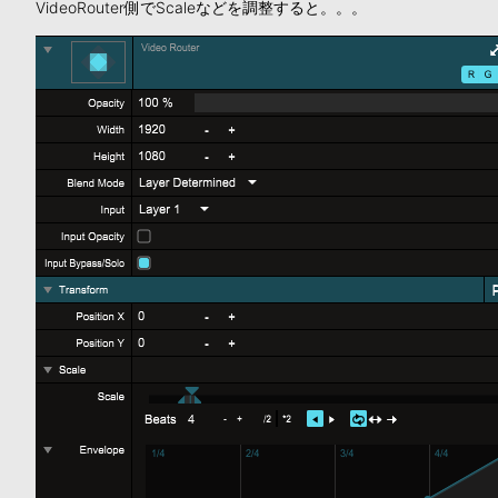
VideoRouter側でScaleなどを調整すると。。。