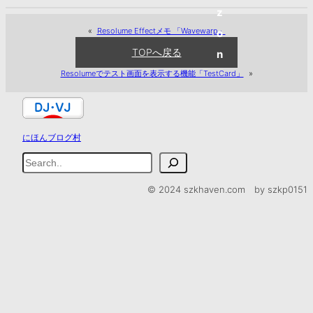
z
«
Resolume Effectメモ 「Wavewarp」
o
TOPへ戻る
n
Resolumeでテスト画面を表示する機能「TestCard」
»
にほんブログ村
検
索
© 2024 szkhaven.com by szkp0151