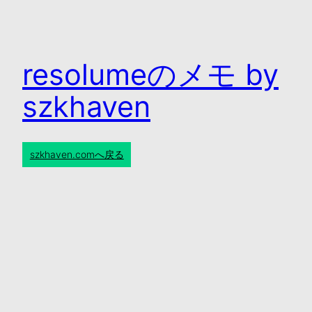
resolumeのメモ by
szkhaven
szkhaven.comへ戻る