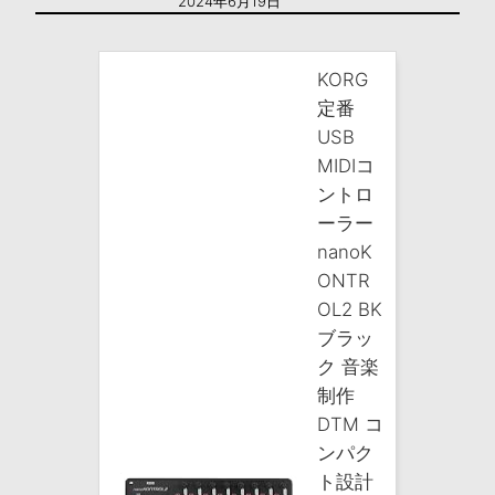
2024年6月19日
KORG
定番
USB
MIDIコ
ントロ
ーラー
nanoK
ONTR
OL2 BK
ブラッ
ク 音楽
制作
DTM コ
ンパク
ト設計