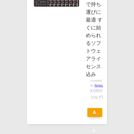
で持ち
運びに
最適 す
ぐに始
められ
るソフ
トウェ
アライ
センス
込み
created
by
Rinker
KORG(
コルグ)
A
m
a