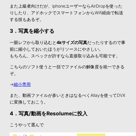
また上級者向けだが、iphoneユーザーならAirDropを使った
りしたり、アドホックでスマートフォンからWifi経由で転送
する技もあるぞ。
3．写真を縮小する
一眼レフから取り込むと
4kサイズの写真
だったりするので事
前に縮小しておいたほうがリソースにやさしい。
もちろん、スペックが許すなら直接取り込みも可能です。
こちらのソフト使うと一括でファイルの解像度を統一できる
ぞ。
→
縮小専用
また、動画ファイルが多いときはなるべくAllayを使ってDVX
に変換しておこう。
4．写真/動画をResolumeに投入
こうやって選んで