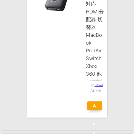
対応
HDMI分
配器 切
替器
MacBo
ok
Pro/Air
Switch
Xbox
360 他
created
by
Rinker
Anker
A
m
a
z