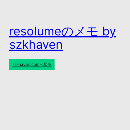
resolumeのメモ by
szkhaven
szkhaven.comへ戻る