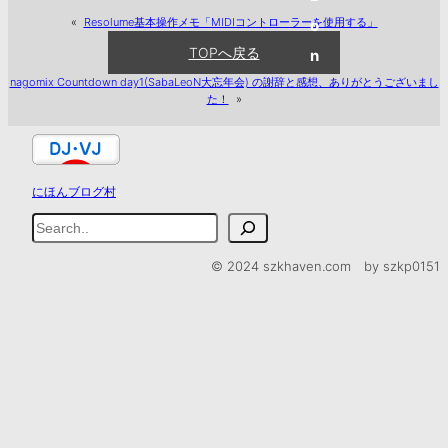
«
Resolume基本操作メモ「MIDIコントローラーを使用する」
o
TOPへ戻る
n
nagomix Countdown day1(SabaLeoN大忘年会) の謝辞と感想、ありがとうございまし
た！
»
にほんブログ村
検
索
© 2024 szkhaven.com by szkp0151