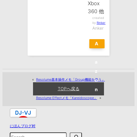
Xbox
360 他
created
by
Rinker
Anker
A
m
a
z
«
Resolume基本操作メモ「Group機能を使う」
o
TOPへ戻る
n
Resolume Effectメモ「Kareidoscope」
»
にほんブログ村
検