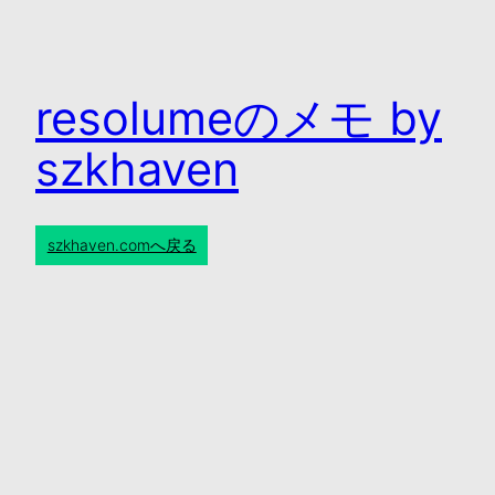
resolumeのメモ by
szkhaven
szkhaven.comへ戻る