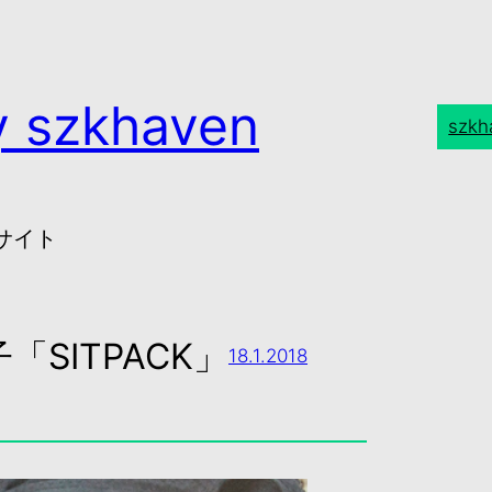
 szkhaven
szk
たサイト
SITPACK」
18.1.2018