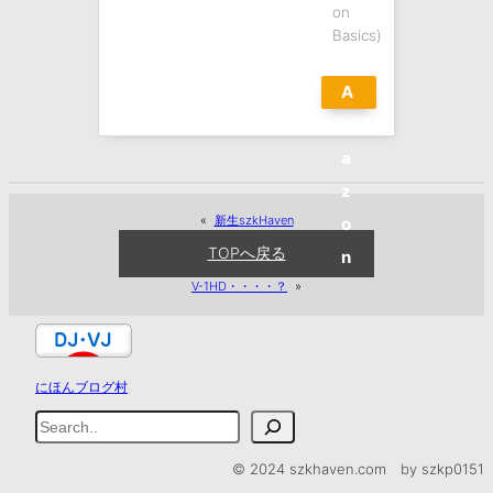
on
Basics)
A
m
a
z
«
新生szkHaven
o
TOPへ戻る
n
V-1HD・・・・？
»
にほんブログ村
検
索
© 2024 szkhaven.com by szkp0151