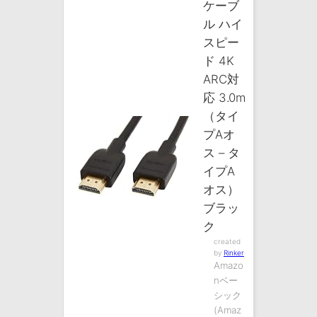
ケーブ
ル ハイ
スピー
ド 4K
ARC対
応 3.0m
（タイ
プAオ
ス – タ
イプA
オス）
ブラッ
ク
created
by
Rinker
Amazo
nベー
シック
(Amaz