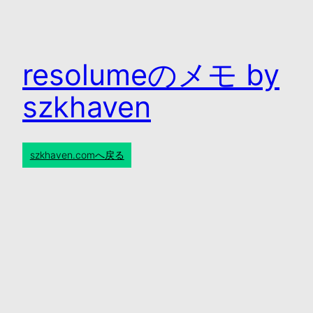
内
容
を
resolumeのメモ by
ス
キ
szkhaven
ッ
プ
szkhaven.comへ戻る