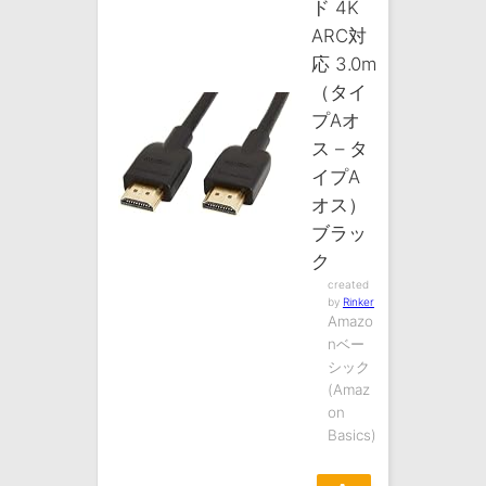
ド 4K
ARC対
応 3.0m
（タイ
プAオ
ス – タ
イプA
オス）
ブラッ
ク
created
by
Rinker
Amazo
nベー
シック
(Amaz
on
Basics)