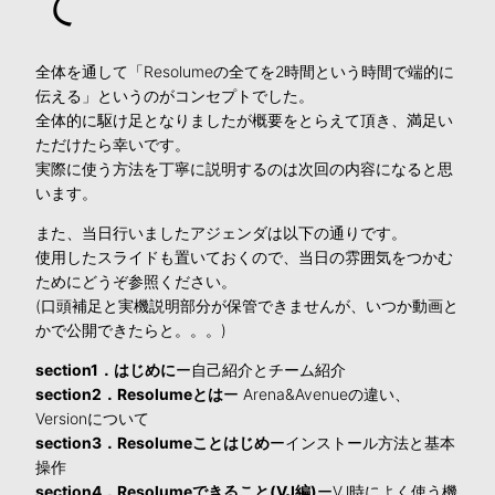
て
全体を通して「Resolumeの全てを2時間という時間で端的に
伝える」というのがコンセプトでした。
全体的に駆け足となりましたが概要をとらえて頂き、満足い
ただけたら幸いです。
実際に使う方法を丁寧に説明するのは次回の内容になると思
います。
また、当日行いましたアジェンダは以下の通りです。
使用したスライドも置いておくので、当日の雰囲気をつかむ
ためにどうぞ参照ください。
(口頭補足と実機説明部分が保管できませんが、いつか動画と
かで公開できたらと。。。)
section1．はじめに
ー自己紹介とチーム紹介
section2．Resolumeとは
ー Arena&Avenueの違い、
Versionについて
section3．Resolumeことはじめ
ーインストール方法と基本
操作
section4．Resolumeできること(VJ編)
ーVJ時によく使う機