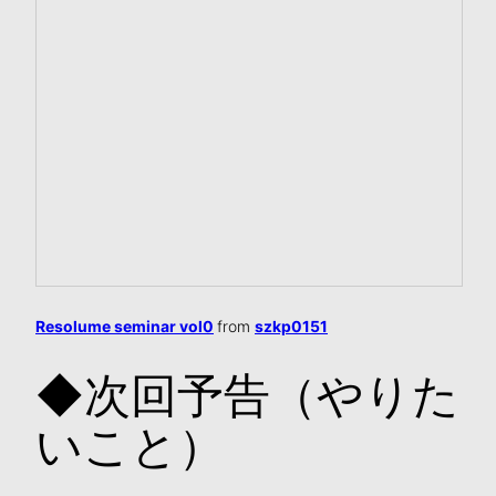
Resolume seminar vol0
from
szkp0151
◆次回予告（やりた
いこと）