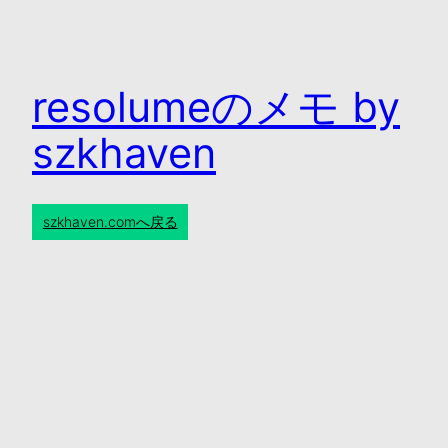
resolumeのメモ by
szkhaven
szkhaven.comへ戻る