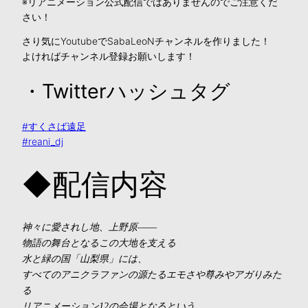
※リアニメーション公式配信ではありませんのでご注意くだ
さい！
さり気にYoutubeでSabaLeoNチャンネルを作りました！
よければチャンネル登録お願いします！
・Twitterハッシュタグ
#すくさば遠足
#reani_dj
◆配信内容
神々に愛されし地、上野原――
物語の舞台となるこの大地を支える
水と緑の国「山梨県」には、
すべてのアニクラファンの源たるエモさや尊みやアガりみた
る
リアニメーション12の会場となるという。