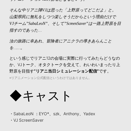
そんな中リアニ陣VJは思った「上野原ってどこだよ」と。
山梨県民に無礼をしつつ楽しそうだからという理由だけで
VJチーム”SabaLeoN”、そして”ScreenSaver”は一路上野原を目
指すのであった…
汝の旅路に幸あれ、冒険者にアニクラの導きあらんこと
を……。
という感じでリアニ12の会場に実際に行ってみたらどうなの
か、VJトーク、オタクトークを交えて、わいわいまったり上
野原を目指す
”リアニ当日シミュレーション配信”
です。
※リアニメーション公式配信というわけではありません。
◆キャスト
・SabaLeoN ：EYO*、szk、Anthony、Yadex
・VJ ScreenSaver