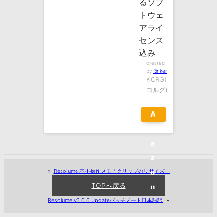
るソフ
トウェ
アライ
センス
込み
created
by
Rinker
KORG(
コルグ)
A
m
a
z
«
Resolume 基本操作メモ「クリップのリサイズ」
o
TOPへ戻る
n
Resolume v6.0.6 Updateパッチノート日本語訳
»