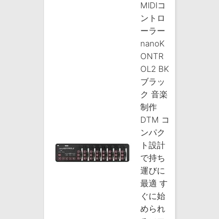
MIDIコ
ントロ
ーラー
nanoK
ONTR
OL2 BK
ブラッ
ク 音楽
制作
DTM コ
ンパク
ト設計
で持ち
運びに
最適 す
ぐに始
められ