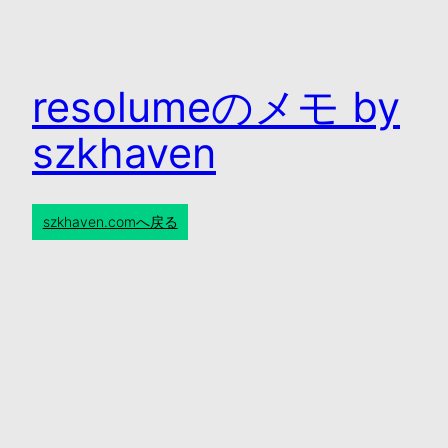
resolumeのメモ by
szkhaven
szkhaven.comへ戻る